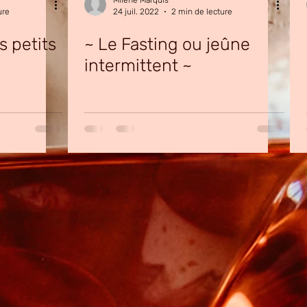
Milène Marquis
ure
24 juil. 2022
2 min de lecture
s petits
~ Le Fasting ou jeûne
intermittent ~