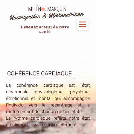
MILÈNE . MARQUIS
Naturopathie & Micronutrition
Devenez acteur de votre
santé
COHÉRENCE CARDIAQUE
La cohérence cardiaque est l’état
d’harmonie physiologique, physique,
émotionnel et mental qui accompagne
l’individu vers le recentrage et le
renforcement de chacun de ces états.
Le rythme cardiaque reflète notre état
émotionnel, il varie continuellement.